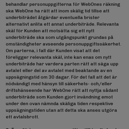
behandlar personuppgifterna för WebOnes räkning
ska WebOne ha rätt att inom skälig tid tillse att
underbiträdet åtgärdar eventuella brister
alternativt anlita ett annat underbiträde. Relevanta
skäl för Kunden att motsätta sig ett nytt
underbiträde ska som utgångspunkt grundas på
omständigheter avseende personuppgiftssäkerhet.
Om parterna, i fall där Kunden visat att det
föreligger relevanta skäl, inte kan enas om nytt
underbiträde har vardera parten rätt att säga upp
avtalet eller del av avtalet med beaktande av en
uppsägningstid om 30 dagar. För det fall att det är
nödvändigt med hänsyn till säkerhets- och/eller
driftshänseende har WebOne rätt att nyttja sådant
underbiträde som Kunden gjort invändning emot
under den ovan nämnda skäliga tiden respektive
uppsägningstiden utan att detta ska anses utgöra
ett avtalsbrott.