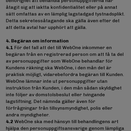
behörighet att behandla personuppgifterna har
åtagit sig att iaktta konfidentialitet eller på annat
sätt omfattas av en lämplig lagstadgad tystnadsplikt.
Detta sekretessåtagande ska gälla även efter det
att detta avtal har upphört att gälla.
4. Begäran om information
4.1
För det fall att det till WebOne inkommer en
begäran från en registrerad person om att få ta del
av personuppgifter som WebOne behandlar för
Kundens räkning ska WebOne, i den mån det är
praktisk möjligt, vidarebefordra begäran till Kunden.
WebOne lämnar inte ut personuppgifter utan
instruktion från Kunden, i den mån sådan skyldighet
inte följer av domstolsbeslut eller tvingande
lagstiftning. Det nämnda gäller även för
förfrågningar från tillsynsmyndighet, polis eller
andra myndigheter.
4.2
WebOne ska med hänsyn till behandlingens art
hjälpa den personuppgiftsansvarige genom lämpliga