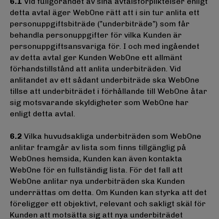
6.1
Vid fullgörandet av sina avtalsförpliktelser enligt
detta avtal äger WebOne rätt att i sin tur anlita ett
personuppgiftsbiträde (”underbiträde”) som får
behandla personuppgifter för vilka Kunden är
personuppgiftsansvariga för. I och med ingåendet
av detta avtal ger Kunden WebOne ett allmänt
förhandstillstånd att anlita underbiträden. Vid
anlitandet av ett sådant underbiträde ska WebOne
tillse att underbiträdet i förhållande till WebOne åtar
sig motsvarande skyldigheter som WebOne har
enligt detta avtal.
6.2
Vilka huvudsakliga underbiträden som WebOne
anlitar framgår av lista som finns tillgänglig på
WebOnes hemsida, Kunden kan även kontakta
WebOne för en fullständig lista. För det fall att
WebOne anlitar nya underbiträden ska Kunden
underrättas om detta. Om Kunden kan styrka att det
föreligger ett objektivt, relevant och sakligt skäl för
Kunden att motsätta sig att nya underbiträdet